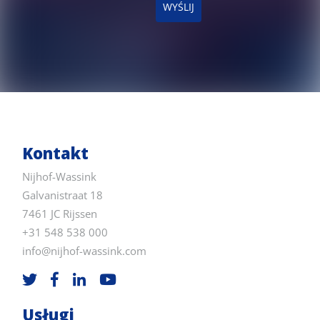
WYŚLIJ
Kontakt
Nijhof-Wassink
Galvanistraat 18
7461 JC Rijssen
+31 548 538 000
info@nijhof-wassink.com
Usługi