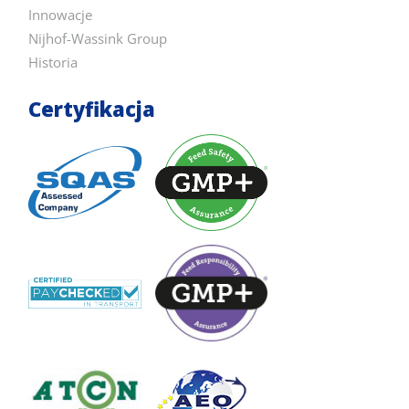
Innowacje
Nijhof-Wassink Group
Historia
Certyfikacja