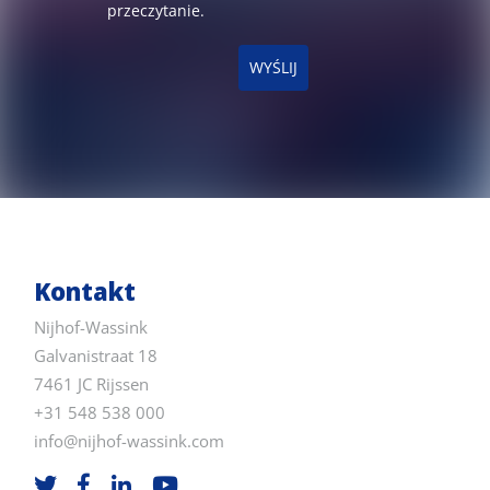
przeczytanie.
WYŚLIJ
Kontakt
Nijhof-Wassink
Galvanistraat 18
7461 JC Rijssen
+31 548 538 000
info@nijhof-wassink.com