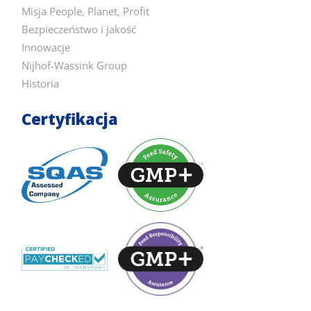
Misja People, Planet, Profit
Bezpieczeństwo i jakość
Innowacje
Nijhof-Wassink Group
Historia
Certyfikacja